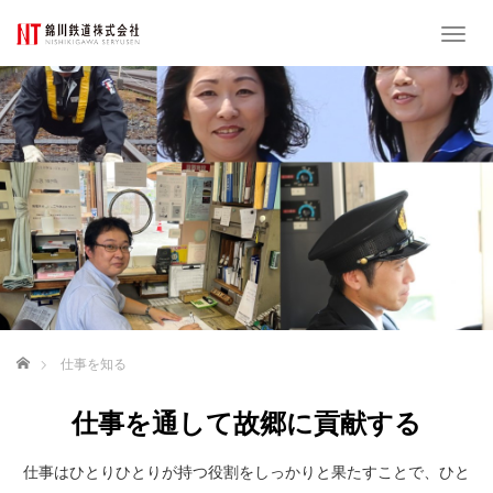
T
o
g
g
l
e
n
a
v
i
g
a
t
i
o
ホーム
仕事を知る
n
仕事を通して故郷に貢献する
仕事はひとりひとりが持つ役割をしっかりと果たすことで、ひと