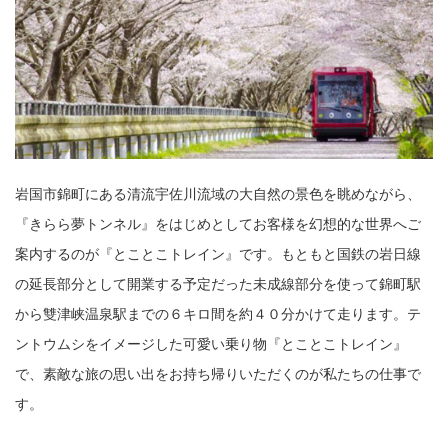
岩国市錦町にある清流宇佐川流域の大自然の景色を眺めながら、
『きらら夢トンネル』をはじめとしてお客様を幻想的な世界へご
案内するのが『とことこトレイン』です。もともと国鉄の岩日線
の延長部分として開業する予定だった未成線部分を使って錦町駅
から雙津峡温泉駅までの６キロ間を約４０分かけて走ります。テ
ントウムシをイメージした可愛い乗り物『とことこトレイン』
で、素敵な旅の思い出をお持ち帰りいただくのが私たちの仕事で
す。