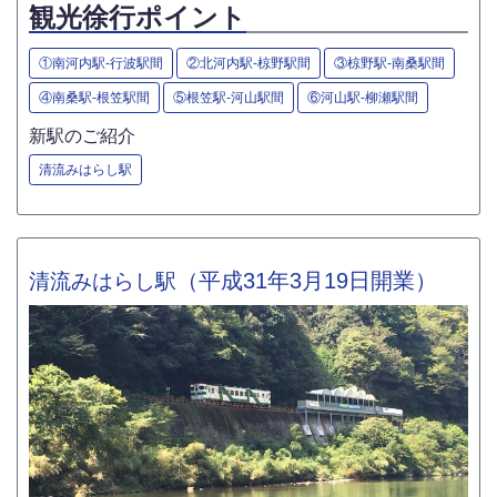
観光徐行ポイント
①南河内駅-行波駅間
②北河内駅-椋野駅間
③椋野駅-南桑駅間
④南桑駅-根笠駅間
⑤根笠駅-河山駅間
⑥河山駅-柳瀬駅間
新駅のご紹介
清流みはらし駅
（平成31年3月19日開業）
清流みはらし駅