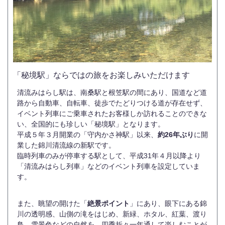
「秘境駅」ならではの旅をお楽しみいただけます
清流みはらし駅は、南桑駅と根笠駅の間にあり、国道など道
路から自動車、自転車、徒歩でたどりつける道が存在せず、
イベント列車にご乗車されたお客様しか訪れることのできな
い、全国的にも珍しい「秘境駅」となります。
平成５年３月開業の「守内かさ神駅」以来、
約26年ぶり
に開
業した錦川清流線の新駅です。
臨時列車のみが停車する駅として、平成31年４月以降より
「清流みはらし列車」などのイベント列車を設定していま
す。
また、眺望の開けた「
絶景ポイント
」にあり、眼下にある錦
川の透明感、山側の滝をはじめ、新緑、ホタル、紅葉、渡り
鳥、雪景色などの自然を、四季折々一年通して楽しむことが