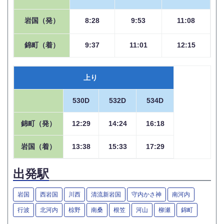
岩国（発）
8:28
9:53
11:08
錦町（着）
9:37
11:01
12:15
上り
530D
532D
534D
錦町（発）
12:29
14:24
16:18
岩国（着）
13:38
15:33
17:29
出発駅
岩国
西岩国
川西
清流新岩国
守内かさ神
南河内
行波
北河内
椋野
南桑
根笠
河山
柳瀬
錦町