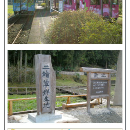
SEIRYU通信
鉄印帳デジタル『錦川鉄道キハ40‐1009デビュー9周年記念・デジタル鉄
印第二弾』の発売について
「柳井金魚ちょうちんトレイン2026」・「とことこトレイン×柳井金魚
ちょうちん」走行中！
錦川鉄道錦川清流線・開業３９周年
NHK国際放送で 錦川鉄道が取り上げられます
鉄印の発売について（R8/7月更新）
リンク集
岩国市
錦川観光協会
YAMAGUCHI MAGIC!
第三セクター鉄道等協議会
HOME
会社概要
個人情報について
安全報告
お問い合わせ
採用情報
Copyright © NISHIKIGAWA TETUDOU Co.,Ltd. All Rights Reserved