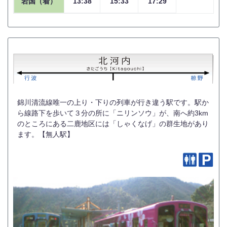
岩国（着）
13:38
15:33
17:29
錦川清流線唯一の上り・下りの列車が行き違う駅です。駅か
ら線路下を歩いて３分の所に「ニリンソウ」が、南へ約3km
のところにある二鹿地区には「しゃくなげ」の群生地があり
ます。【無人駅】
錦川鉄道株式会社
山口県岩国市錦町広瀬7873-9
TEL:0827-72-2002