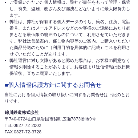
ご登録いただいた個人情報は、弊社が責任をもって管理・保管
し、喪失、盗難、改ざん及び漏洩などないように最大限努力し
ます。
弊社は、弊社が保有する個人データのうち、氏名、住所、電話
番号、またはメールアドレスなどのお客様のご連絡にあたり必
要となる最低限の範囲のものについて、利用させていただきま
す。弊社は営業案内、催し物内容等のご案内、ご購入いただい
た商品発送のために（利用目的を具体的に記載）これを利用さ
せていただくことがあります。
弊社運営に対し支障があると認めた場合は、お客様の同意なく
情報を削除することがあります。お客様より送信情報は数日間
保管後、直ちに廃棄いたします。
■個人情報保護方針に関するお問合せ
当社における個人情報の取り扱いに関するお問合せは下記のとお
りです。
錦川鉄道株式会社
〒740-0724山口県岩国市錦町広瀬7873番地9号
TEL 0827-72-2002
FAX 0827-72-3728