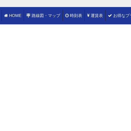
HOME
路線図・マップ
時刻表
運賃表
お得なプ