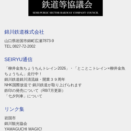
錦川鉄道株式会社
山口県岩国市錦町広瀬7873-9
TEL:0827-72-2002
SEIRYU通信
「柳井金魚ちょうちんトレイン2026」・「とことこトレイン×柳井金魚
ちょうちん」走行中！
錦川鉄道錦川清流線・開業３９周年
NHK国際放送で 錦川鉄道が取り上げられます
鉄印の発売について（R8/7月更新）
「七夕列車」について
リンク集
岩国市
錦川観光協会
YAMAGUCHI MAGIC!