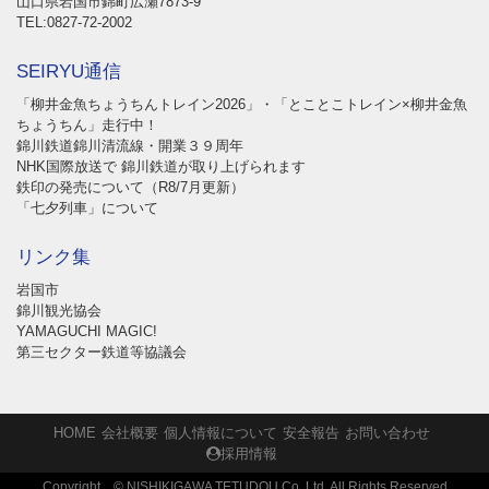
山口県岩国市錦町広瀬7873-9
TEL:0827-72-2002
SEIRYU通信
「柳井金魚ちょうちんトレイン2026」・「とことこトレイン×柳井金魚
ちょうちん」走行中！
錦川鉄道錦川清流線・開業３９周年
NHK国際放送で 錦川鉄道が取り上げられます
鉄印の発売について（R8/7月更新）
「七夕列車」について
リンク集
岩国市
錦川観光協会
YAMAGUCHI MAGIC!
第三セクター鉄道等協議会
HOME
会社概要
個人情報について
安全報告
お問い合わせ
採用情報
Copyright © NISHIKIGAWA TETUDOU Co.,Ltd. All Rights Reserved