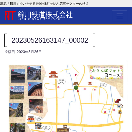
清流「錦川」沿いを走る岩国-錦町を結ぶ第三セクターの鉄道
20230526163147_00002
投稿日:
2023年5月26日