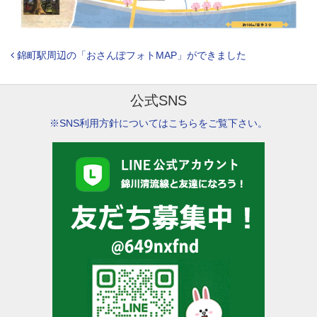
投稿ナビゲーション
錦町駅周辺の「おさんぽフォトMAP」ができました
公式SNS
※SNS利用方針についてはこちらをご覧下さい。