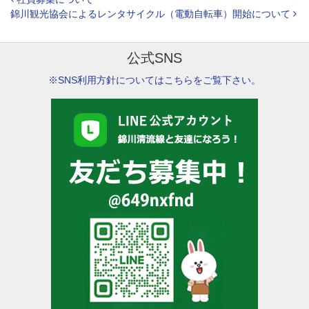
投稿ナビゲーション
錦川観光協会によるレンタサイクル（電動自転車）開始について
公式SNS
※SNS利用方針についてはこちらをご覧下さい。