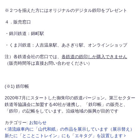
※２つを揃えた方にはオリジナルのデジタル鉄印をプレゼント
４．販売窓口
・錦川鉄道：錦町駅
・くま川鉄道：人吉温泉駅、あさぎり駅、オンラインショップ
注）各鉄道会社の窓口では、
各鉄道の鉄印しか購入できません
（販売時間等は直接お問い合わせください）
(※1) 鉄印帳
2020年7月にスタートした御朱印の鉄道バージョン。第三セクター
鉄道等協議会に加盟する40社が連携し、「鉄印帳」の販売と、
「鉄印」の記帳をしています。沿線地域の振興が目的です
カテゴリー:
お知らせ
投稿ナビゲーション
清流線車内に「山代和紙」の作品を展示しています（展示替え）
新たに「とことこトレイン」にも「エキタグ」を設置します