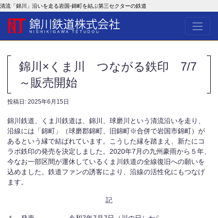
清流「錦川」沿いを走る岩国-錦町を結ぶ第三セクターの鉄道
錦川×くま川 つながる鉄印 7/7
～販売開始
投稿日:
2025年6月15日
錦川鉄道、くま川鉄道は、錦川、球磨川という清流沿いを走り、
沿線には「錦町」（球磨郡錦町、旧錦町※合併で岩国市錦町）が
あるという縁で結ばれています。こうした縁を踏まえ、新たにコ
ラボ鉄印の発売を決定しました。2020年7月の九州豪雨から５年、
今なお一部区間が運休しているくま川鉄道の全線復旧への願いを
込めました。鉄道ファンの誘客により、沿線の活性化にもつなげ
ます。
記
１．発売 令和7年7月7日（川の日）から